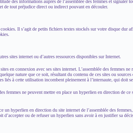
titude des informations auprès de l’assemblée des femmes et signaler tou
 et de tout préjudice direct ou indirect pouvant en découler.
s cookies. Il s’agit de petits fichiers textes stockés sur votre disque dur
okies.
tres sites internet ou d’autres ressources disponibles sur Internet.
es en connexion avec ses sites internet. L’assemblée des femmes ne répon
uelque nature que ce soit, résultant du contenu de ces sites ou sources 
s liés à cette utilisation incombent pleinement à l’internaute, qui doit s
ée des femmes ne peuvent mettre en place un hyperlien en direction de ce 
ace un hyperlien en direction du site internet de l’assemblée des femmes
 d’accepter ou de refuser un hyperlien sans avoir à en justifier sa déci