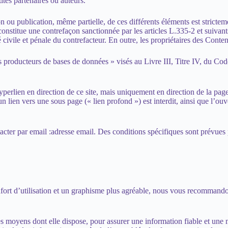
tés partenaires ou auteurs.
on ou publication, même partielle, de ces différents éléments est stricte
onstitue une contrefaçon sanctionnée par les articles L.335-2 et suivants
civile et pénale du contrefacteur. En outre, les propriétaires des Conten
producteurs de bases de données » visés au Livre III, Titre IV, du Code 
 hyperlien en direction de ce site, mais uniquement en direction de la pag
n lien vers une sous page (« lien profond ») est interdit, ainsi que l’ouv
cter par email :
adresse email
. Des conditions spécifiques sont prévues 
ort d’utilisation et un graphisme plus agréable, nous vous recommando
moyens dont elle dispose, pour assurer une information fiable et une mis