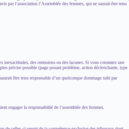
avis par l’association l’Assemblée des femmes, qui ne saurait être tenu
 des inexactitudes, des omissions ou des lacunes. Si vous constatez une
a plus précise possible (page posant problème, action déclenchante, type
ne saurait être tenu responsable d’un quelconque dommage subi par
raient engager la responsabilité de l’assemblée des femmes.
ution de celles-ci seront de la compétence exclusive des tribunaux dont