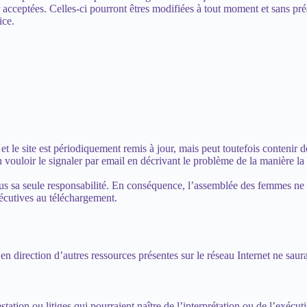
 acceptées. Celles-ci pourront êtres modifiées à tout moment et sans pré
ice.
 et le site est périodiquement remis à jour, mais peut toutefois contenir
n vouloir le signaler par email en décrivant le problème de la manière l
et sous sa seule responsabilité. En conséquence, l’assemblée des femmes 
sécutives au téléchargement.
 en direction d’autres ressources présentes sur le réseau Internet ne sau
estation ou litiges qui pourraient naître de l’interprétation ou de l’exéc