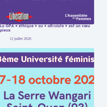
La GPA « éthique » ou « altruiste » est un vœu
pieux
12 juillet 2026