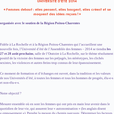
UNIVERSITÉ D’ÉTÉ 2014
«
Femmes debout : elles pensent, elles bougent, elles créent et se
moquent des idées reçues ! »
organisée avec le soutien de la Région Poitou-Charentes
Fidèle à La Rochelle et à la Région Poitou-Charentes qui l’accueillent une
nouvelle fois, l’Université d’été de l’Assemblée des femmes – 2014 se tiendra
les
27 et 28 août prochains
, salle de l’Oratoire à La Rochelle, sur le thème résolument
positif de la victoire des femmes sur les préjugés, les stéréotypes, les clichés
sexistes, les violences et autres freins trop connus de leur épanouissement.
Ce moment de formation et d’échanges est ouvert, dans la tradition et les valeurs
de nos Universités d’été, à toutes les femmes et tous les hommes de progrès, élu-e-s
et non-élu-e-s.
Notre objectif ?
Mesurer ensemble où en sont les femmes qui ont pris en main leur avenir dans le
quotidien de leur vie, qui assurent leur « autonomisation » (les anglais disent
« empowerment »). Prendre la mesure du chemin parcouru. Déterminer les facteurs