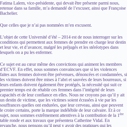
Fatima Lalem, vice-présidente, qui devait être présente parmi nous,
retenue dans sa famille, m’a demandé de l’excuser, ainsi que Françoise
Bachelier.
Que celles que je n’ai pas nommées m’en excusent.
L’objet de cette Université d’été – 2014 est de nous interroger sur les
conditions qui permettent aux femmes de prendre en charge leur destin
et leur vie, et d’avancer, malgré les préjugés et les stéréotypes dans
lesquels on a pu les enfermer.
Ce sujet est au cœur même des convictions qui animent les membres
d’ECVF. En effet, nous sommes convaincues que si les violences
faites aux femmes doivent être prévenues, dénoncées et condamnées, si
les victimes doivent être mises à l’abri et sauvées de leurs bourreaux, si
leurs enfants doivent également être protégés, la nécessité qui suit ce
premier temps est de rétablir ces femmes dans l’intégrité de leurs
capacités et de leur confiance en elles. Nous ne croyons pas qu’il y ait
un destin de victime, que les victimes soient écrasées à vie par les
souffrances quelles ont endurées, que leur cerveau, ainsi que peuvent
le croire certains, porte la marque indélébile de leur calvaire. Et à ce
ère
sujet, nous sommes extrêmement attentives à la contribution de la 1
table ronde et aux travaux que présentera Catherine Vidal. En
revanche, nous pensons qu’il peut y avoir des pratiques qui les