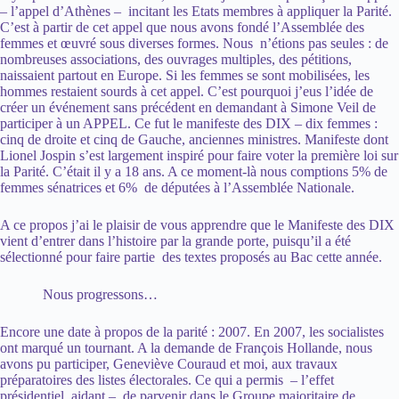
– l’appel d’Athènes – incitant les Etats membres à appliquer la Parité.
C’est à partir de cet appel que nous avons fondé l’Assemblée des
femmes et œuvré sous diverses formes. Nous n’étions pas seules : de
nombreuses associations, des ouvrages multiples, des pétitions,
naissaient partout en Europe. Si les femmes se sont mobilisées, les
hommes restaient sourds à cet appel. C’est pourquoi j’eus l’idée de
créer un événement sans précédent en demandant à Simone Veil de
participer à un APPEL. Ce fut le manifeste des DIX – dix femmes :
cinq de droite et cinq de Gauche, anciennes ministres. Manifeste dont
Lionel Jospin s’est largement inspiré pour faire voter la première loi sur
la Parité. C’était il y a 18 ans. A ce moment-là nous comptions 5% de
femmes sénatrices et 6% de députées à l’Assemblée Nationale.
A ce propos j’ai le plaisir de vous apprendre que le Manifeste des DIX
vient d’entrer dans l’histoire par la grande porte, puisqu’il a été
sélectionné pour faire partie des textes proposés au Bac cette année.
Nous progressons…
Encore une date à propos de la parité : 2007. En 2007, les socialistes
ont marqué un tournant. A la demande de François Hollande, nous
avons pu participer, Geneviève Couraud et moi, aux travaux
préparatoires des listes électorales. Ce qui a permis – l’effet
présidentiel aidant – de parvenir dans le Groupe majoritaire de