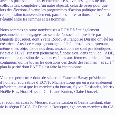
avec les professionnel-les et chercheur-e-s, avec les agents de nos
collectivités, complétée d’un autre objectif: celui de peser pour que,
lors des élections à venir, les programmes d’action politique insèrent
cette question transversalement, parmi les autres actions en faveur de
l’égalité entre les femmes et les hommes.
Nous sommes en outre nombreuses à ECVF à être également
personnellement engagées au sein de l’association présidée par
Danielle Bousquet, dont Yvette Roudy et Françoise Durand ont été les
créatrices. Aussi ce compagnonnage de l’été n’est-il pas surprenant,
même si les objectifs de nos deux associations ne sont pas identiques,
l’objet d’ECVF s’inscrit pleinement, à notre avis, dans celui de l’ADF,
en ce que la question des violences faites aux femmes participe d’un
er
continuum qui lie toutes les questions des droits des femmes – et au 1
plan la parité dont l’ADF s’est faite la championne.
Vous me permettrez donc de saluer ici Francine Bavay présidente
d’honneur et créatrice d’ECVF, Michèle Loup qui en a été également
présidente, ainsi que les membres du bureau, Sylvie Deslandes, Marie-
Noëlle Bas, Nora Husson, Christiane Kutten, Claire Donzel.
Je reconnais aussi Jo Mercier, élue de Lanton et Gaëlle Lenfant, élue
de la région PACA. Et Danielle Bousquet, également membres du CA.