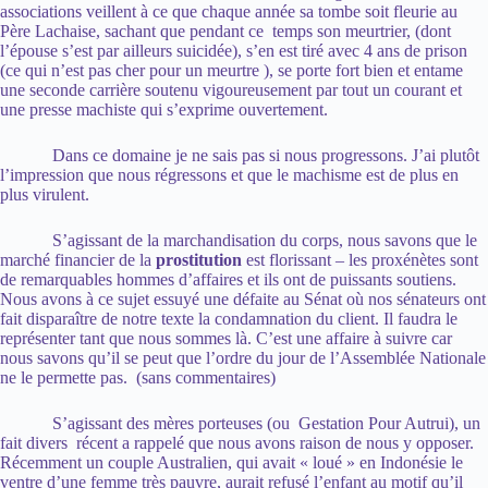
associations veillent à ce que chaque année sa tombe soit fleurie au
Père Lachaise, sachant que pendant ce temps son meurtrier, (dont
l’épouse s’est par ailleurs suicidée), s’en est tiré avec 4 ans de prison
(ce qui n’est pas cher pour un meurtre ), se porte fort bien et entame
une seconde carrière soutenu vigoureusement par tout un courant et
une presse machiste qui s’exprime ouvertement.
Dans ce domaine je ne sais pas si nous progressons. J’ai plutôt
l’impression que nous régressons et que le machisme est de plus en
plus virulent.
S’agissant de la marchandisation du corps, nous savons que le
marché financier de la
prostitution
est florissant – les proxénètes sont
de remarquables hommes d’affaires et ils ont de puissants soutiens.
Nous avons à ce sujet essuyé une défaite au Sénat où nos sénateurs ont
fait disparaître de notre texte la condamnation du client. Il faudra le
représenter tant que nous sommes là. C’est une affaire à suivre car
nous savons qu’il se peut que l’ordre du jour de l’Assemblée Nationale
ne le permette pas. (sans commentaires)
S’agissant des mères porteuses (ou Gestation Pour Autrui), un
fait divers récent a rappelé que nous avons raison de nous y opposer.
Récemment un couple Australien, qui avait « loué » en Indonésie le
ventre d’une femme très pauvre, aurait refusé l’enfant au motif qu’il