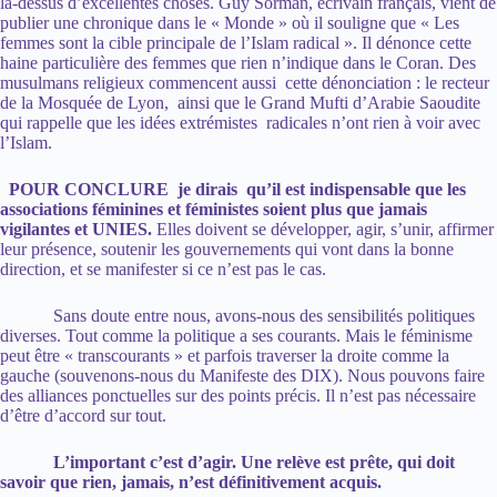
là-dessus d’excellentes choses. Guy Sorman, écrivain français, vient de
publier une chronique dans le « Monde » où il souligne que « Les
femmes sont la cible principale de l’Islam radical ». Il dénonce cette
haine particulière des femmes que rien n’indique dans le Coran. Des
musulmans religieux commencent aussi cette dénonciation : le recteur
de la Mosquée de Lyon, ainsi que le Grand Mufti d’Arabie Saoudite
qui rappelle que les idées extrémistes radicales n’ont rien à voir avec
l’Islam.
POUR CONCLURE je dirais qu’il est indispensable que les
associations féminines et féministes soient plus que jamais
vigilantes et UNIES.
Elles doivent se développer, agir, s’unir, affirmer
leur présence, soutenir les gouvernements qui vont dans la bonne
direction, et se manifester si ce n’est pas le cas.
Sans doute entre nous, avons-nous des sensibilités politiques
diverses. Tout comme la politique a ses courants. Mais le féminisme
peut être « transcourants » et parfois traverser la droite comme la
gauche (souvenons-nous du Manifeste des DIX). Nous pouvons faire
des alliances ponctuelles sur des points précis. Il n’est pas nécessaire
d’être d’accord sur tout.
L’important c’est d’agir. Une relève est prête, qui doit
savoir que rien, jamais, n’est définitivement acquis.