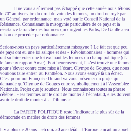
Il ne vous a sûrement pas échappé que cette année nous fêtions
le 70° anniversaire du droit de vote des femmes, un droit octroyé par
un Général, par ordonnance, mais voté par le Conseil National de la
Résistance. Connaissant la misogynie particulière de ce pays et la
résistance farouche des hommes qui dirigent les Partis, De Gaulle a eu
raison de procéder par ordonnance.
Serions-nous un pays particulièrement misogyne ? Le fait est que peu
de pays ont eu une loi salique et des « Révolutionnaires » hommes qui
ont su faire voter une loi excluant les femmes du champ politique (cf.
le fameux rapport Amar). Fort heureusement, il s’est trouvé une femme
pour s’élever contre cette mise à l’écart, Olympe de Gouges, que nous
voulions faire entrer au Panthéon. Nous avons essuyé là un échec.
C’est pourquoi Françoise Durand va vous présenter un projet qui
demande qu’Olympe de Gouges entre symboliquement à l’Assemblée
Nationale. Projet que je soutiens. Nous connaissons toutes sa phrase
célèbre : « les femmes ont le droit de monter à l’échafaud, elles doivent
avoir le droit de monter à la Tribune. »
La PARITE POLITIQUE reste l’indicateur le plus sûr de la
démocratie en matière de droits des femmes
Il y a plus de 20 ans – eh oui, 20 ans déjà! – l’Europe lançait un appel