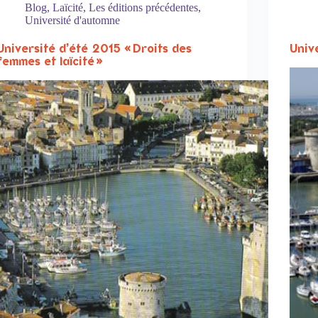
Blog
,
Laïcité
,
Les éditions précédentes
,
Université d'automne
Université d’été 2015 « Droits des
Univ
femmes et laïcité »