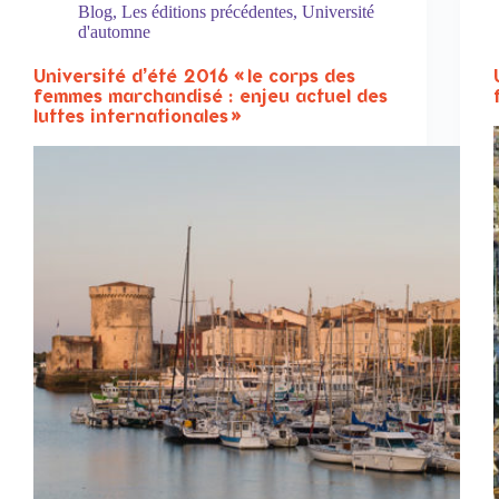
Blog
,
Les éditions précédentes
,
Université
d'automne
Université d’été 2016 « le corps des
femmes marchandisé : enjeu actuel des
luttes internationales »