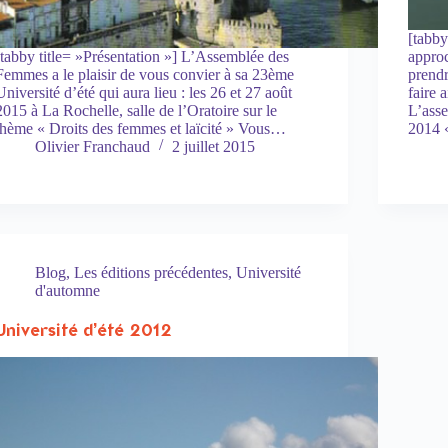
[tabby
[tabby title= »Présentation »] L’Assemblée des
approc
Femmes a le plaisir de vous convier à sa 23ème
prendr
Université d’été qui aura lieu : les 26 et 27 août
faire 
2015 à La Rochelle, salle de l’Oratoire sur le
L’as
thème « Droits des femmes et laïcité » Vous…
2014 
Olivier Franchaud
2 juillet 2015
Blog
,
Les éditions précédentes
,
Université
d'automne
Université d’été 2012