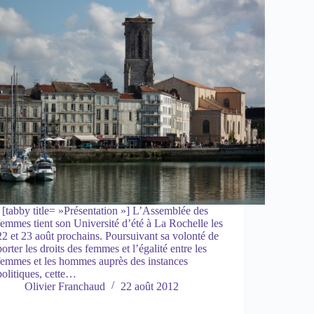
[tabby title= »Présentation »] L’Assemblée des
femmes tient son Université d’été à La Rochelle les
22 et 23 août prochains. Poursuivant sa volonté de
porter les droits des femmes et l’égalité entre les
femmes et les hommes auprès des instances
politiques, cette…
Olivier Franchaud
22 août 2012