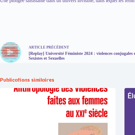
Une plongée saisissante dans un univers invisible, dans lequel les femm
ARTICLE
PRÉCÉDENT
[Replay] Université Féministe 2024 : violences conjugales 
Sexistes et Sexuelles
Publications similaires