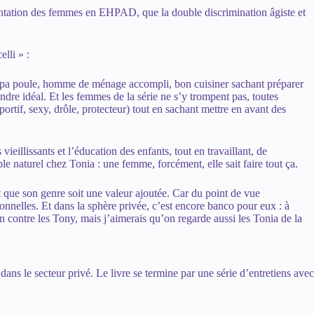
ésentation des femmes en EHPAD, que la double discrimination âgiste et
lli » :
apa poule, homme de ménage accompli, bon cuisiner sachant préparer
ndre idéal. Et les femmes de la série ne s’y trompent pas, toutes
if, sexy, drôle, protecteur) tout en sachant mettre en avant des
ieillissants et l’éducation des enfants, tout en travaillant, de
e naturel chez Tonia : une femme, forcément, elle sait faire tout ça.
 que son genre soit une valeur ajoutée. Car du point de vue
nnelles. Et dans la sphère privée, c’est encore banco pour eux : à
en contre les Tony, mais j’aimerais qu’on regarde aussi les Tonia de la
ns le secteur privé. Le livre se termine par une série d’entretiens avec