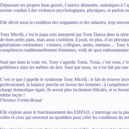
Dépassant ses propres biais genrés, l’autrice démontre, statistiques à 
sexiste conduit à des violences psychologiques, physiques, et parfois m
Elle décrit aussi la condition des soignantes et des aidantes, trop souv
Tony Micelli, c’est le papa solo interpreté par Tony Danza dans la sér
de bons petits plats, mais aussi confident, il jouit, en plus, d’un physi
générations confondues : voisines, collègues, amies, mamans… Tony fait
compétences traditionnellement féminines, voilà de quoi enthousiasmer 
Sauf que dans la vraie vie, Tony s’appelle Tonia. Tonia, c’est vous, c’est
préférence dans les métiers du lien. Sauf que nous, on n’en fait pas une
C’est ce que j’appelle le syndrome Tony Micelli : le fait de trouver i
professionnel, la balance penche en faveur des hommes : à compétences é
charge domestique égale, ils seront plus facilement félicités, et se fero
même façon !
Florence Fortin-Braud
Elle explore aussi le fonctionnement des EHPAD, s’interroge sur la place
celles et ceux qui oeuvrent au quotidien pour créer les conditions du
mi