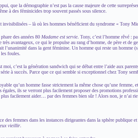
l’appui, que la démographie n’est pas la cause majeure de cette surrepr
ême à des féminicides trop souvent passés sous silence.
ent invisibilisées – là où les hommes bénéficient du syndrome « Tony Mice
ie phare des années 80
Madame est servie.
Tony, c’est l’homme rêvé : p
que très avantageux, ce qui le propulse au rang d’homme, de père et de ge
 l’unanimité dans la gent féminine. Un homme qui reste un homme (sport
les foules.
 moi, c’est la génération sandwich qui se débat entre l’aide aux parents v
 série à succès. Parce que ce qui semble si exceptionnel chez Tony sembl
ncroyable qu’un homme fasse strictement la même chose qu’une femme, et
gales, ils se verront plus facilement proposer des promotions professio
nt plus facilement aider… par des femmes bien sûr ! Alors non, je n’ai ri
 des femmes dans les instances dirigeantes dans la sphère publique et da
eux vieillir
.