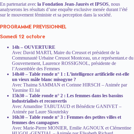
En partenariat avec
la
Fondation Jean-Jaurès
et IPSOS
, nous
analyserons les résultats d’une enquête exclusive menée durant l’été
sur le mouvement féministe et sa perception dans la société.
PROGRAMME PREVISIONNEL
Samedi 12 octobre
14h – OUVERTURE
Avec David MARTI, Maire du Creusot et président de la
Communauté Urbaine Creusot Montceau, un.e représentant.e du
Gouvernement, Laurence ROSSIGNOL, présidente de
l’Assemblée des Femmes
14h40 – Table ronde n° 1 : L’intelligence artificielle est-elle
un vieux mâle blanc misogyne ?
Avec Thaima SAMMAN et Corinne HIRSCH – Animée par
Yasmine El Jaï
15h30 – Table ronde n° 2 : Les femmes dans les bassins
industrialisés et reconvertis
Avec Amandine TABUTAUD et Bénédicte GANIVET –
Animée par Laure Skoutelsky
16h30 – Table ronde n° 3 : Femmes des petites villes et
femmes des campagnes
Avec Marie-Pierre MONIER, Emilie AGNOUX et Clémentine
HUGOL-GENTIAL – Animée par Elisabeth Richard