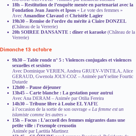
18h – Restitution de l’enquête menée en partenariat avec la
Fondation Jean Jaurès et Ipsos
« Le vote des femmes »
Avec
Amandine Clavaud
et
Christèle Lagier
19h30 – Remise de l’ordre du mérite à Claire DONZEL
(
Château de la Verrerie)
20h SOIREE DANSANTE : dîner et karaoke
(Château de la
Verrerie)
Dimanche 13 octobre
9h30 – Table ronde n° 5 : Violences conjugales et violences
sexuelles et sexistes
Avec Dominique VERIEN, Andrea GRUEV-VINTILA, Alice
GERAUD, Gwenola JOLY-COZ – Animée parYseline Fourtic
Dutarde
12h00 – Pause déjeuner
13h45 – Carte blanche : La gestation pour autrui
Avec Ana DERAM – Animée par Otilia Fereira
14h30 – Tribune libre à Louise EL YAFI
£
à l’occasion de la sortie de son ouvrage
« La femme est un
islamiste comme les autres »
15h – Focus : L’accueil des femmes migrantes dans une
petite ville : l’exemple creusotin
Animée par Laetitia Martinez