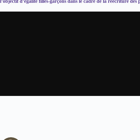
l’objectif d’égalité filles-garçons dans le cadre de la réécriture de