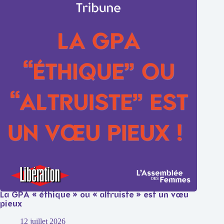
La GPA « éthique » ou « altruiste » est un vœu
pieux
12 juillet 2026