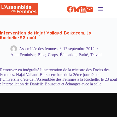
Passer
au
contenu
Intervention de Najat Vallaud-Belkacem, La
Rochelle-23 août
Assemblée des femmes
13 septembre 2012
Actu Féministe
,
Blog
,
Corps
,
Éducation
,
Parité
,
Travail
Retrouvez en intégralité l’intervention de la ministre des Droits des
Femmes, Najat Vallaud-Belkacem lors de la 2ème journée de
l’Université d’été de l’Assemblée des Femmes à la Rochelle, le 23 août
: Interpellation de Danielle Bousquet et échanges avec la salle.